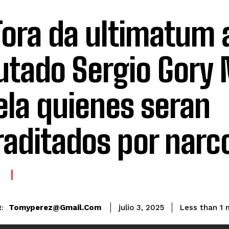
Tora da ultimatum 
utado Sergio Gory 
ela quienes seran
raditados por narc
E
Tomyperez@gmail.com
Less than 1
m
julio 3, 2025
: