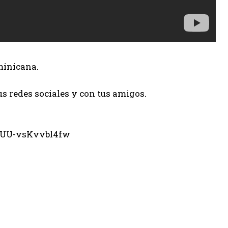
minicana.
us redes sociales y con tus amigos.
eUU-vsKvvbl4fw