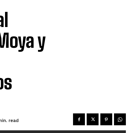
al
Moya y
os
read
in.