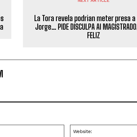
NEXT ARTICLE
es
La Tora revela podrian meter presa a 
na
Jorge… PIDE DISCULPA Al MAGISTRADO,
FELIZ
M
Email:*