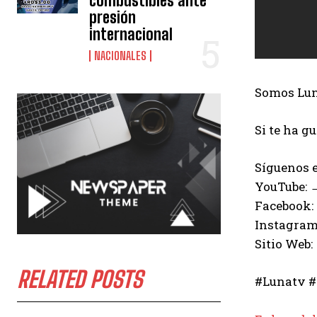
combustibles ante
presión
internacional
NACIONALES
Somos Luna
Si te ha g
Síguenos e
YouTube:
Facebook:
Instagram
Sitio Web:
RELATED POSTS
#Lunatv #