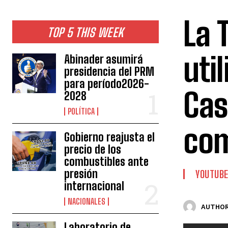
La 
TOP 5 THIS WEEK
util
Abinader asumirá
presidencia del PRM
para período2026-
Cas
2028
POLÍTICA
com
Gobierno reajusta el
precio de los
combustibles ante
presión
YOUTUB
internacional
NACIONALES
AUTHOR
Laboratorio de