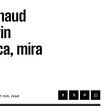
rnaud
vin
ca, mira
read
1
min.