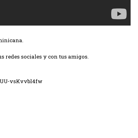
minicana.
us redes sociales y con tus amigos.
eUU-vsKvvbl4fw