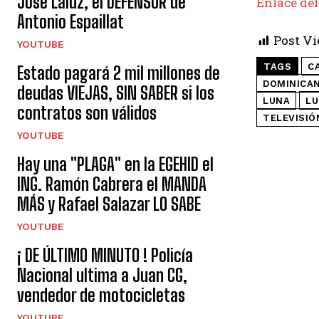
José Laluz, el DEFENSOR de
Enlace del
Antonio Espaillat
Post Vi
YOUTUBE
TAGS
C
Estado pagará 2 mil millones de
DOMINICA
deudas VIEJAS, SIN SABER si los
LUNA
LU
contratos son válidos
TELEVISIÓ
YOUTUBE
Hay una "PLAGA" en la EGEHID el
ING. Ramón Cabrera el MANDA
MÁS y Rafael Salazar LO SABE
YOUTUBE
¡ DE ÚLTIMO MINUTO ! Policía
Nacional ultima a Juan CG,
vendedor de motocicletas
YOUTUBE