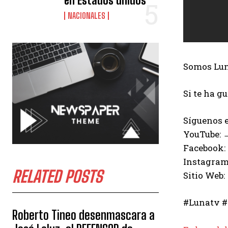
en Estados unidos
NACIONALES
Somos Luna
Si te ha g
Síguenos e
YouTube:
Facebook:
Instagram
RELATED POSTS
Sitio Web:
#Lunatv #
Roberto Tineo desenmascara a