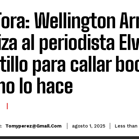
Tora: Wellington A
iza al periodista El
tillo para callar bo
o lo hace
E
Tomyperez@gmail.com
Less than 
agosto 1, 2025
: