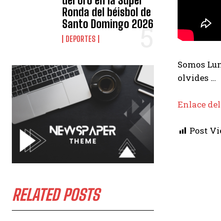
del oro en la Súper
Ronda del béisbol de
Santo Domingo 2026
DEPORTES
Somos Luna
olvides …
Enlace del
Post Vi
RELATED POSTS