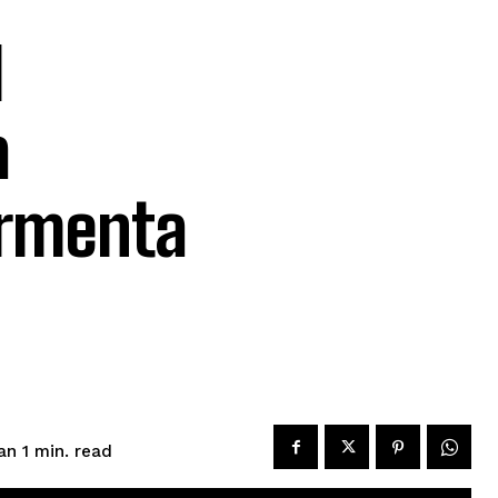
l
a
ormenta
read
an 1
min.