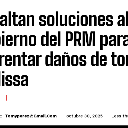
faltan soluciones a
ierno del PRM par
rentar daños de t
issa
E
Tomyperez@gmail.com
Less th
octubre 30, 2025
: