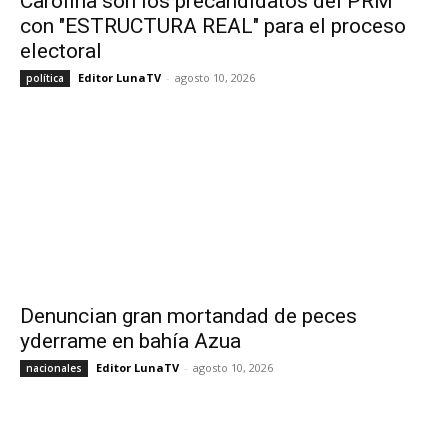
Carolina son los precandidatos del PRM
con "ESTRUCTURA REAL" para el proceso
electoral
Editor LunaTV
-
agosto 10, 2026
política
Denuncian gran mortandad de peces
yderrame en bahía Azua
Editor LunaTV
-
agosto 10, 2026
nacionales