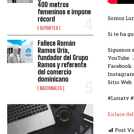
400 metros
femeninos e impone
Somos Luna
récord
DEPORTES
Si te ha g
Fallece Román
Ramos Uría,
Síguenos e
fundador del Grupo
YouTube:
Ramos y referente
Facebook:
del comercio
Instagram
dominicano
Sitio Web:
NACIONALES
#Lunatv #
Enlace del
Post Vi