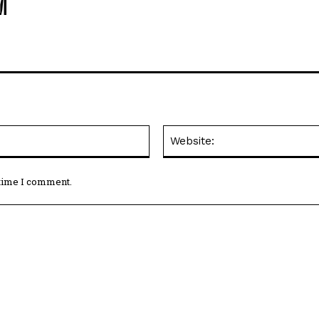
M
Email:*
 time I comment.