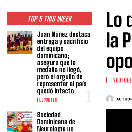
Lo 
TOP 5 THIS WEEK
la 
Juan Núñez destaca
entrega y sacrificio
del equipo
opo
dominicano;
asegura que la
medalla no llegó,
pero el orgullo de
YOUTUB
representar al país
quedó intacto
AUTHOR
DEPORTES
Sociedad
Dominicana de
Neurología no