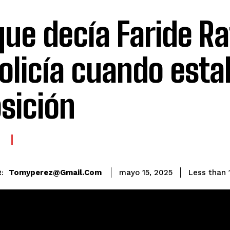
que decía Faride Ra
Policía cuando esta
sición
E
Tomyperez@gmail.com
Less than 
mayo 15, 2025
: