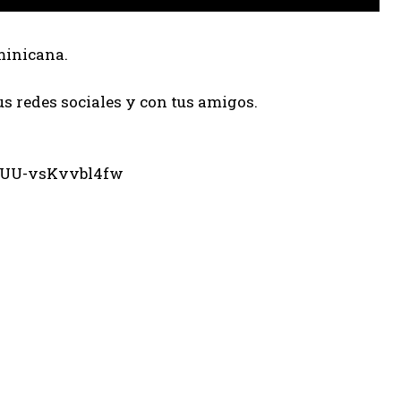
minicana.
us redes sociales y con tus amigos.
eUU-vsKvvbl4fw