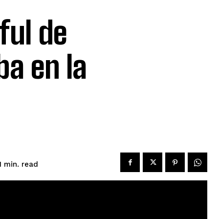
ful de
ba en la
read
1
min.