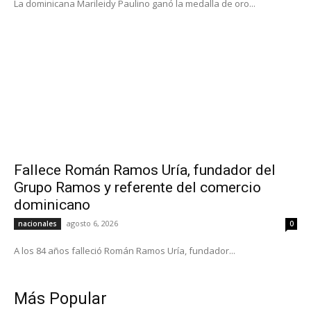
La dominicana Marileidy Paulino ganó la medalla de oro...
Fallece Román Ramos Uría, fundador del
Grupo Ramos y referente del comercio
dominicano
agosto 6, 2026
nacionales
0
A los 84 años falleció Román Ramos Uría, fundador...
Más Popular