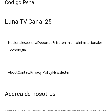
Código Penal
Luna TV Canal 25
Nacionales
política
Deportes
Entretenimiento
Internacionales
Tecnologia
About
Contact
Privacy Policy
Newsletter
Acerca de nosotros
Somos LunaTV, canal 25 con cobertura en toda la República