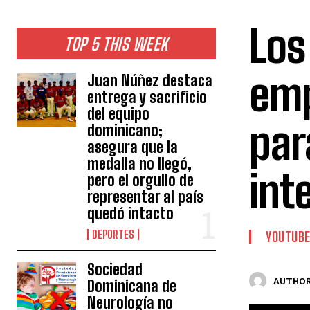
Los
TOP 5 THIS WEEK
emp
Juan Núñez destaca
entrega y sacrificio
del equipo
par
dominicano;
asegura que la
medalla no llegó,
int
pero el orgullo de
representar al país
quedó intacto
DEPORTES
YOUTUB
Sociedad
AUTHOR
Dominicana de
Neurología no