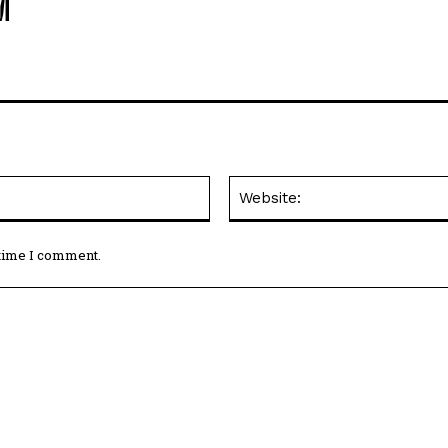
M
Email:*
 time I comment.