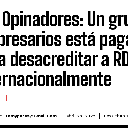
 Opinadores: Un gr
resarios está pa
a desacreditar a R
ernacionalmente
E
Tomyperez@gmail.com
Less than 1
abril 28, 2025
: