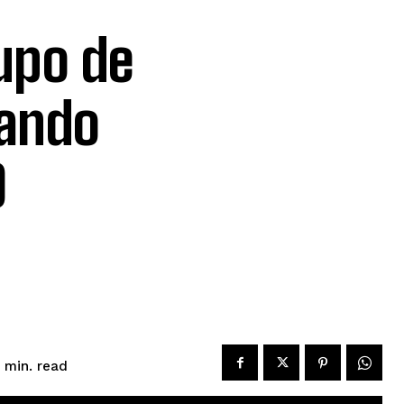
upo de
gando
D
read
min.