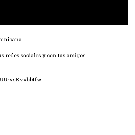
minicana.
us redes sociales y con tus amigos.
eUU-vsKvvbl4fw