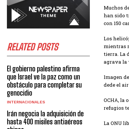
Muchos de 
han sido t
con 150 ca
Los helicó
RELATED POSTS
mientras m
tierra. La
agrava la 
El gobierno palestino afirma
que Israel ve la paz como un
Imagen ded
obstáculo para completar su
dede el ai
genocidio
OCHA, la o
INTERNACIONALES
refugios t
Irán negocia la adquisición de
hasta 400 misiles antiaéreos
La ONU lib