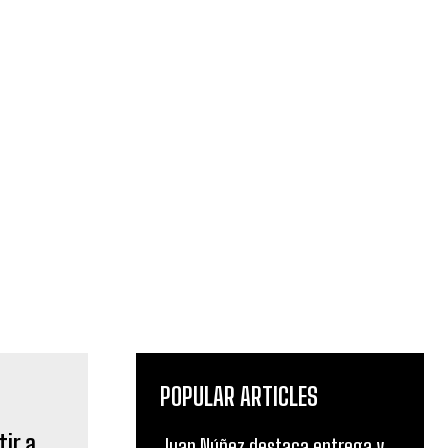
POPULAR ARTICLES
tir a
Juan Núñez destaca entrega y