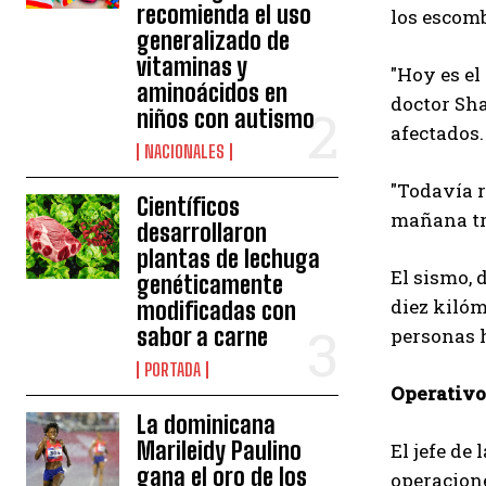
recomienda el uso
los escomb
generalizado de
vitaminas y
"Hoy es el
aminoácidos en
doctor Sha
niños con autismo
afectados.
NACIONALES
"Todavía r
Científicos
mañana tre
desarrollaron
plantas de lechuga
El sismo, 
genéticamente
diez kilóm
modificadas con
sabor a carne
personas 
PORTADA
Operativo
La dominicana
Marileidy Paulino
El jefe de
gana el oro de los
operacione