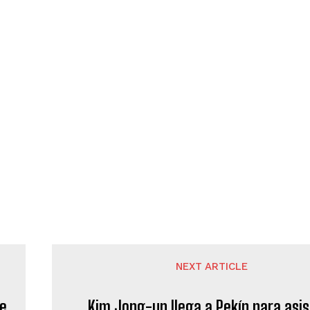
NEXT ARTICLE
de
Kim Jong-un llega a Pekín para asis