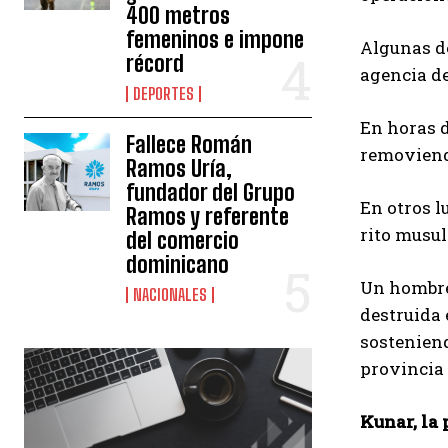
400 metros
femeninos e impone
Algunas de
récord
agencia de
DEPORTES
En horas d
Fallece Román
removiend
Ramos Uría,
fundador del Grupo
En otros l
Ramos y referente
rito musu
del comercio
dominicano
Un hombre 
NACIONALES
destruida 
sosteniend
provincia 
Kunar, la