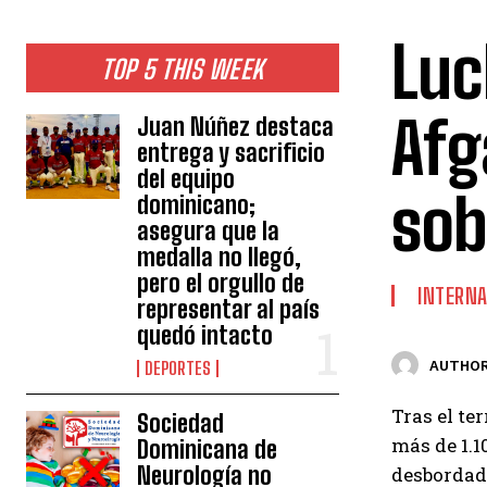
Luc
TOP 5 THIS WEEK
Afg
Juan Núñez destaca
entrega y sacrificio
del equipo
sob
dominicano;
asegura que la
medalla no llegó,
pero el orgullo de
INTERNA
representar al país
quedó intacto
AUTHOR
DEPORTES
Tras el te
Sociedad
más de 1.1
Dominicana de
Neurología no
desbordad