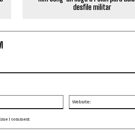
desfile militar
M
Email:*
 time I comment.