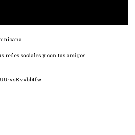
minicana.
us redes sociales y con tus amigos.
eUU-vsKvvbl4fw