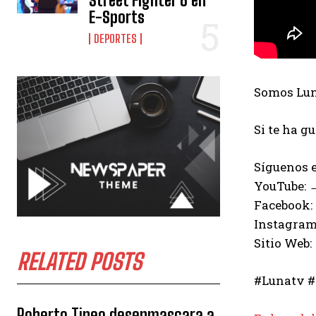
Street Fighter 6 en
E-Sports
DEPORTES
Somos Luna
Si te ha g
Síguenos e
YouTube:
Facebook:
Instagram
Sitio Web:
RELATED POSTS
#Lunatv #
Roberto Tineo desenmascara a