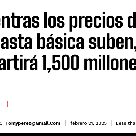
ntras los precios d
asta básica suben,
artirá 1,500 millon
o
E
Tomyperez@gmail.com
Less tha
febrero 21, 2025
: