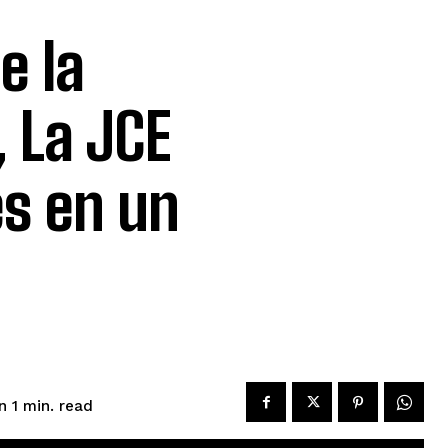
e la
 La JCE
es en un
read
n 1
min.