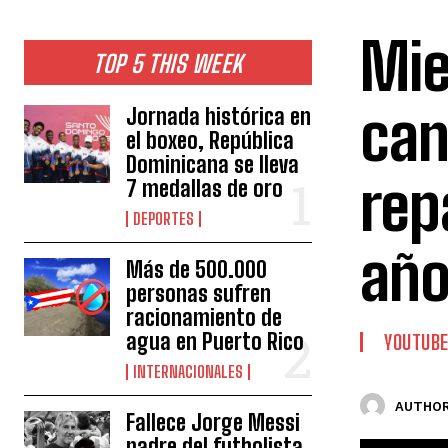
Mie
TOP 5 THIS WEEK
can
Jornada histórica en
el boxeo, República
Dominicana se lleva
rep
7 medallas de oro
DEPORTES
añ
Más de 500.000
personas sufren
racionamiento de
agua en Puerto Rico
YOUTUB
INTERNACIONALES
AUTHOR
Fallece Jorge Messi
padre del futbolista