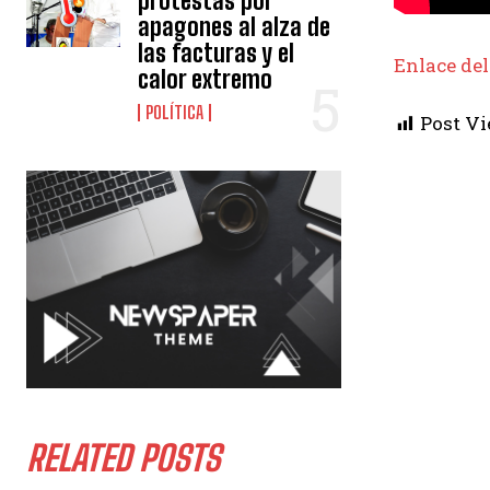
protestas por
apagones al alza de
las facturas y el
Enlace del
calor extremo
POLÍTICA
Post Vi
RELATED POSTS