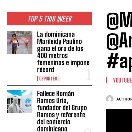
@Mi
TOP 5 THIS WEEK
@An
La dominicana
Marileidy Paulino
gana el oro de los
#ap
400 metros
femeninos e impone
récord
DEPORTES
YOUTUB
Fallece Román
Ramos Uría,
AUTHOR
fundador del Grupo
Ramos y referente
del comercio
dominicano