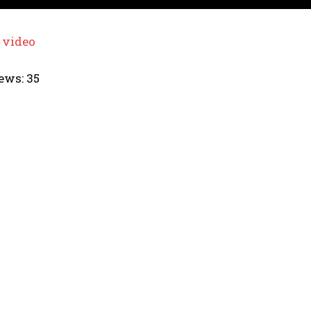
 video
ews:
35