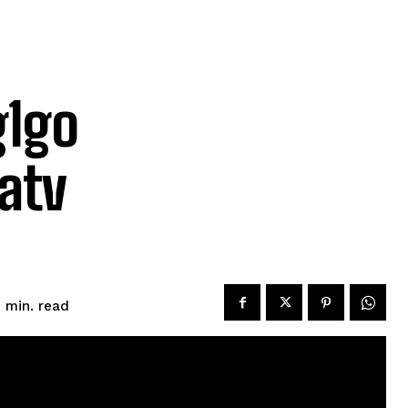
g1go
atv
read
1
min.