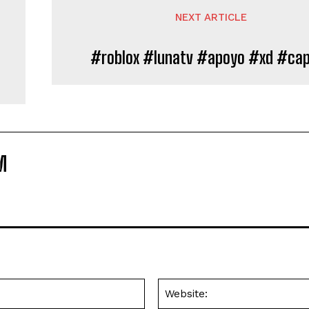
NEXT ARTICLE
#roblox #lunatv #apoyo #xd #ca
M
Email:*