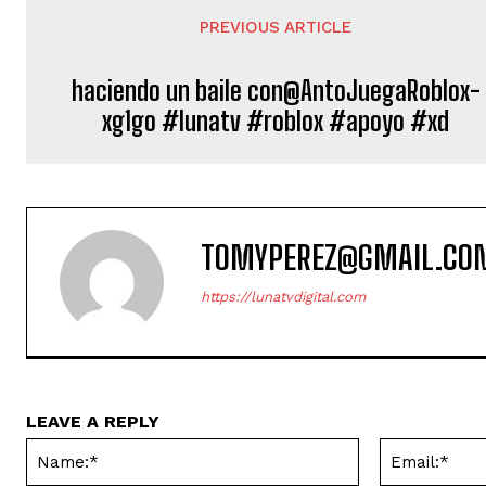
PREVIOUS ARTICLE
haciendo un baile con@AntoJuegaRoblox-
xg1go #lunatv #roblox #apoyo #xd
TOMYPEREZ@GMAIL.CO
https://lunatvdigital.com
LEAVE A REPLY
Name:*