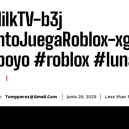
lkTV-b3j
toJuegaRoblox-x
oyo #roblox #lun
E
Tomyperez@gmail.com
Less than 
junio 25, 2025
: