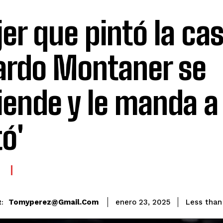
er que pintó la ca
ardo Montaner se
iende y le manda a
ó'
E
Tomyperez@gmail.com
Less than
enero 23, 2025
: