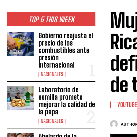
Muj
TOP 5 THIS WEEK
Ric
Gobierno reajusta el
precio de los
combustibles ante
def
presión
internacional
NACIONALES
de t
Laboratorio de
semilla promete
mejorar la calidad de
YOUTUB
la papa
NACIONALES
AUTHOR
Abelardo de la