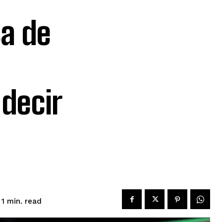
sa de
 decir
read
 1
min.