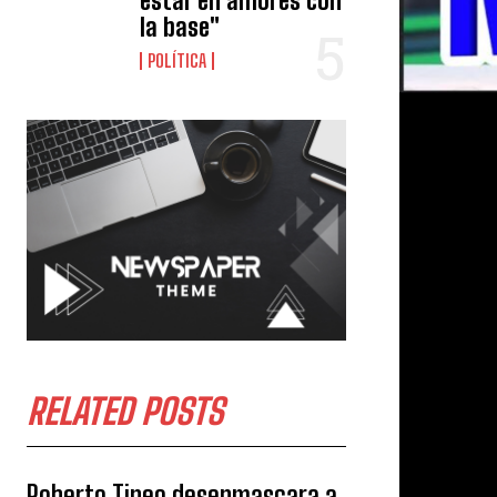
estar en amores con
la base"
POLÍTICA
RELATED POSTS
Roberto Tineo desenmascara a