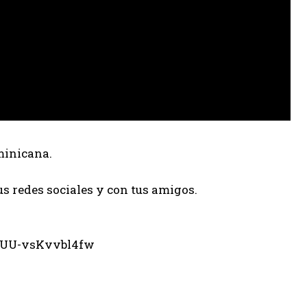
minicana.
us redes sociales y con tus amigos.
eUU-vsKvvbl4fw