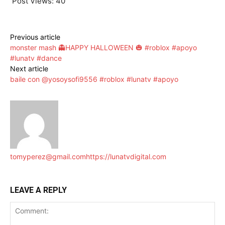
Post Views:
40
Previous article
monster mash 👻HAPPY HALLOWEEN 🎃 #roblox #apoyo
#lunatv #dance
Next article
baile con @yosoysofi9556 #roblox #lunatv #apoyo
tomyperez@gmail.com
https://lunatvdigital.com
LEAVE A REPLY