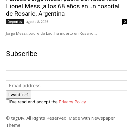
Lionel Messi,a los 68 años en un hospital
de Rosario, Argentina
agosto 8, 2026
Deportes
0
Jorge Messi, padre de Leo, ha muerto en Rosario,...
Subscribe
I want in
I've read and accept the
Privacy Policy
.
© tagDiv. All Rights Reserved. Made with Newspaper
Theme.