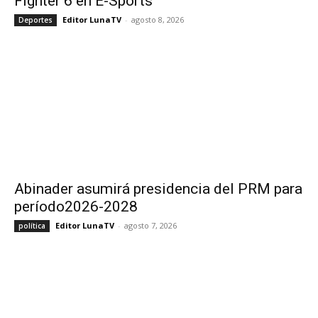
Fighter 6 en E-Sports
Editor LunaTV
-
agosto 8, 2026
Deportes
Abinader asumirá presidencia del PRM para
período2026-2028
Editor LunaTV
-
agosto 7, 2026
política