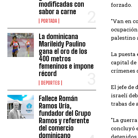
modificadas con
forzado.
sabor a carne
"Van en co
PORTADA
ocupación 
La dominicana
palestino 
Marileidy Paulino
gana el oro de los
La puesta 
400 metros
capital de
femeninos e impone
crímenes 
récord
DEPORTES
El jefe de
israelí de
Fallece Román
trabas de 
Ramos Uría,
fundador del Grupo
Ramos y referente
"La guerra
del comercio
concluyó e
dominicano
detenidos 