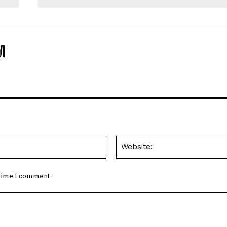
M
Email:*
 time I comment.