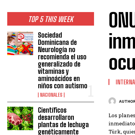
ONU
TOP 5 THIS WEEK
inm
Sociedad
Dominicana de
Neurología no
ocu
recomienda el uso
generalizado de
vitaminas y
aminoácidos en
INTERNA
niños con autismo
NACIONALES
AUTHOR
Científicos
Los planes
desarrollaron
inmediato"
plantas de lechuga
genéticamente
Türk, quie