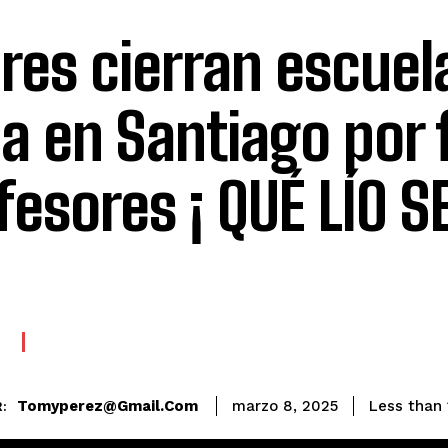
res cierran escuela
a en Santiago por 
fesores ¡ QUÉ LÍO 
E
Tomyperez@gmail.com
Less than 
marzo 8, 2025
: