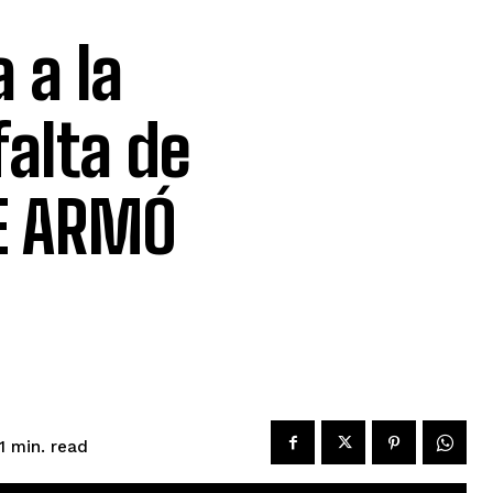
 a la
falta de
SE ARMÓ
read
1
min.