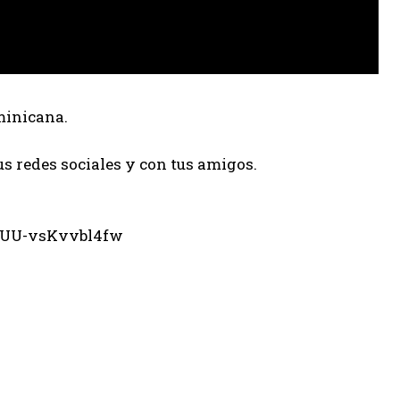
minicana.
us redes sociales y con tus amigos.
eUU-vsKvvbl4fw