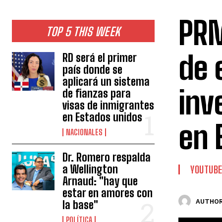
PRM
TOP 5 THIS WEEK
de 
RD será el primer
país donde se
aplicará un sistema
inv
de fianzas para
visas de inmigrantes
en Estados unidos
en 
NACIONALES
Dr. Romero respalda
a Wellington
YOUTUB
Arnaud: "hay que
estar en amores con
AUTHOR
la base"
POLÍTICA