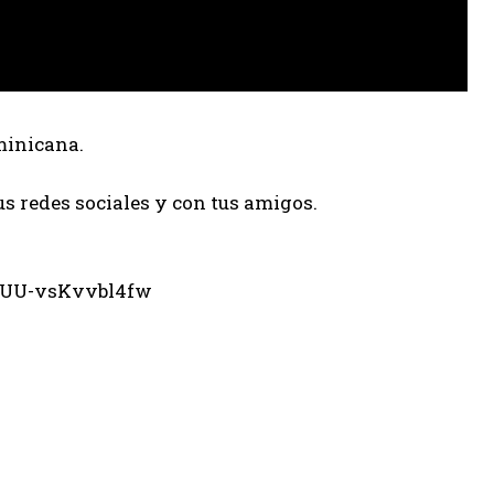
minicana.
us redes sociales y con tus amigos.
eUU-vsKvvbl4fw