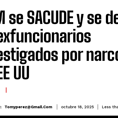
 se SACUDE y se de
exfuncionarios
estigados por narc
EE UU
E
Tomyperez@gmail.com
Less th
octubre 18, 2025
: