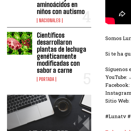
aminoácidos en
niños con autismo
NACIONALES
Científicos
Somos Luna
desarrollaron
plantas de lechuga
Si te ha g
genéticamente
modificadas con
Síguenos e
sabor a carne
YouTube:
PORTADA
Facebook:
Instagram
Sitio Web:
#Lunatv #