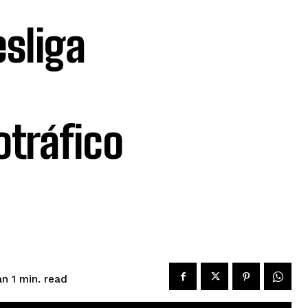
sliga
otráfico
read
an 1
min.