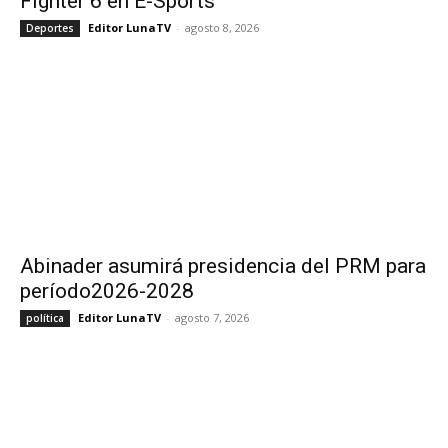
Fighter 6 en E-Sports
Editor LunaTV
-
agosto 8, 2026
Deportes
Abinader asumirá presidencia del PRM para
período2026-2028
Editor LunaTV
-
agosto 7, 2026
política