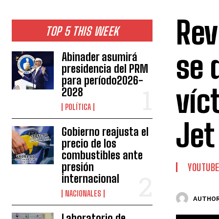
Rev
TOP 5 THIS WEEK
se 
Abinader asumirá
presidencia del PRM
para período2026-
víc
2028
POLÍTICA
Jet
Gobierno reajusta el
precio de los
combustibles ante
presión
YOUTUB
internacional
NACIONALES
AUTHOR
Laboratorio de