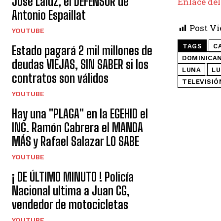
José Laluz, el DEFENSOR de
Enlace del
Antonio Espaillat
Post Vi
YOUTUBE
TAGS
C
Estado pagará 2 mil millones de
DOMINICA
deudas VIEJAS, SIN SABER si los
LUNA
LU
contratos son válidos
TELEVISIÓ
YOUTUBE
Hay una "PLAGA" en la EGEHID el
ING. Ramón Cabrera el MANDA
MÁS y Rafael Salazar LO SABE
YOUTUBE
¡ DE ÚLTIMO MINUTO ! Policía
Nacional ultima a Juan CG,
vendedor de motocicletas
YOUTUBE