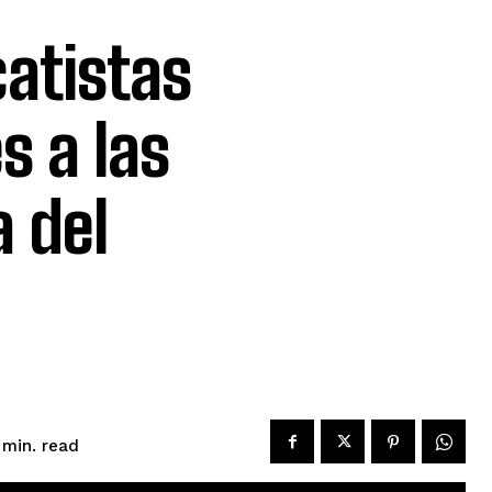
catistas
s a las
a del
read
min.