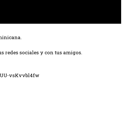
minicana.
us redes sociales y con tus amigos.
eUU-vsKvvbl4fw