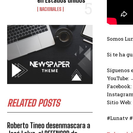
en Estados unidos
NACIONALES
Somos Luna
Si te ha g
Síguenos e
YouTube:
Facebook:
Instagram
RELATED POSTS
Sitio Web:
#Lunatv #
Roberto Tineo desenmascara a