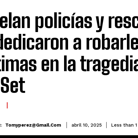
elan policías y res
dedicaron a robarle
timas en la tragedi
 Set
E
Tomyperez@gmail.com
Less than 1
abril 10, 2025
: