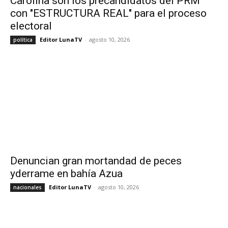
Carolina son los precandidatos del PRM
con "ESTRUCTURA REAL" para el proceso
electoral
Editor LunaTV
-
agosto 10, 2026
política
Denuncian gran mortandad de peces
yderrame en bahía Azua
Editor LunaTV
-
agosto 10, 2026
nacionales