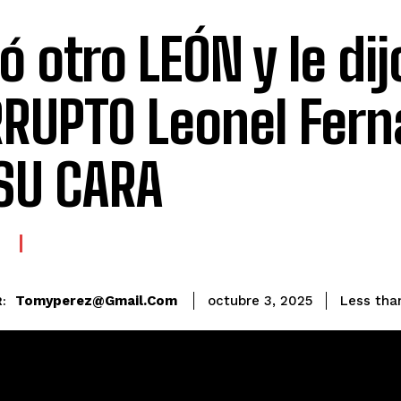
ió otro LEÓN y le dij
RUPTO Leonel Fern
SU CARA
E
Tomyperez@gmail.com
Less tha
octubre 3, 2025
: