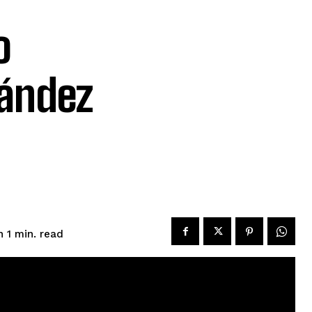
o
ández
read
n 1
min.