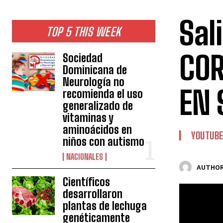
Sal
TOP 5 THIS WEEK
COR
Sociedad
Dominicana de
Neurología no
EN 
recomienda el uso
generalizado de
vitaminas y
aminoácidos en
YOUTUB
niños con autismo
NACIONALES
AUTHOR
Científicos
desarrollaron
plantas de lechuga
genéticamente