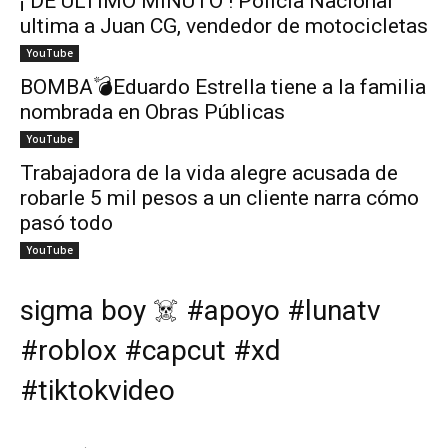
¡ DE ÚLTIMO MINUTO ! Policía Nacional
ultima a Juan CG, vendedor de motocicletas
YouTube
BOMBA💣Eduardo Estrella tiene a la familia
nombrada en Obras Públicas
YouTube
Trabajadora de la vida alegre acusada de
robarle 5 mil pesos a un cliente narra cómo
pasó todo
YouTube
sigma boy ☠️ #apoyo #lunatv
#roblox #capcut #xd
#tiktokvideo