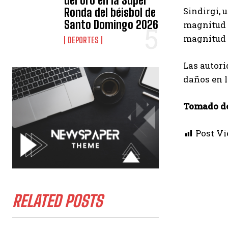
del oro en la Súper
Sindirgi, 
Ronda del béisbol de
Santo Domingo 2026
magnitud 6
magnitud 5
DEPORTES
Las autori
daños en l
Tomado d
Post Vi
RELATED POSTS