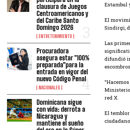
Estambul y
clausura de Juegos
Centroamericanos y
del Caribe Santo
El movimie
Domingo 2026
Sindirgi, 
ENTRETENIMIENTO
Las primer
Procuradora
significat
asegura estar "100%
difundió i
preparada"para la
escombros
entrada en vigor del
nuevo Código Penal
“Hacemos u
NACIONALES
Ministerio
red X.
Dominicana sigue
con vida: derrota a
El temblor
Nicaragua y
ciudadano
mantiene el sueño