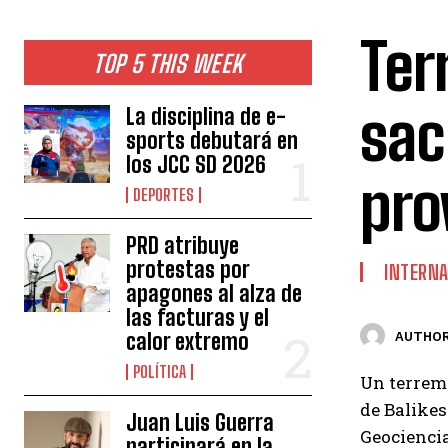
Ter
TOP 5 THIS WEEK
sac
La disciplina de e-
sports debutará en
los JCC SD 2026
pro
DEPORTES
PRD atribuye
protestas por
INTERNA
apagones al alza de
las facturas y el
calor extremo
AUTHOR
POLÍTICA
Un terremo
de Balikes
Juan Luis Guerra
Geociencia
participará en la