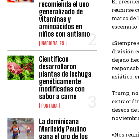
El preside
recomienda el uso
reunirse c
generalizado de
marco de l
vitaminas y
aminoácidos en
escenario
niños con autismo
«Siempre e
NACIONALES
división 
Científicos
dejado hec
desarrollaron
responsabl
plantas de lechuga
asiático, e
genéticamente
modificadas con
Trump, no 
sabor a carne
extraordin
PORTADA
deseos de
noviembre
La dominicana
Marileidy Paulino
«Nos reuni
gana el oro de los