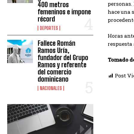
personas. 
400 metros
femeninos e impone
hace una s
récord
procedente
DEPORTES
Horas ante
Fallece Román
respuesta 
Ramos Uría,
fundador del Grupo
Tomado d
Ramos y referente
del comercio
Post Vi
dominicano
NACIONALES