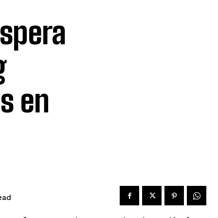
espera
g
s en
ead