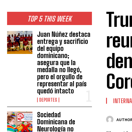
Tru
TOP 5 THIS WEEK
reu
Juan Núñez destaca
entrega y sacrificio
del equipo
den
dominicano;
asegura que la
medalla no llegó,
Cor
pero el orgullo de
representar al país
quedó intacto
DEPORTES
INTERNA
Sociedad
AUTHOR
Dominicana de
Neurología no