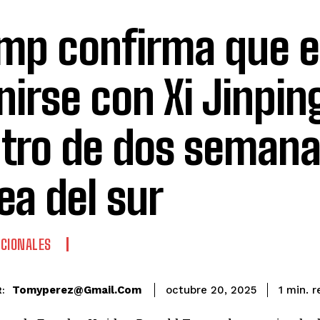
mp confirma que 
nirse con Xi Jinpin
tro de dos semana
ea del sur
CIONALES
r
Tomyperez@gmail.com
1
min.
octubre 20, 2025
: