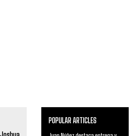
POPULAR ARTICLES
 Joshua
Juan Núñez destaca entrega y