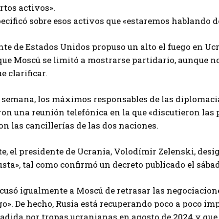
ertos activos».
cificó sobre esos activos que «estaremos hablando de
nte de Estados Unidos propuso un alto el fuego en Uc
ue Moscú se limitó a mostrarse partidario, aunque n
e clarificar.
e semana, los máximos responsables de las diplomaci
n una reunión telefónica en la que «discutieron las 
n las cancillerías de las dos naciones.
te, el presidente de Ucrania, Volodímir Zelenski, des
usta», tal como confirmó un decreto publicado el sába
cusó igualmente a Moscú de retrasar las negociacione
ego». De hecho, Rusia está recuperando poco a poco imp
vadida por tropas ucranianas en agosto de 2024 y qu