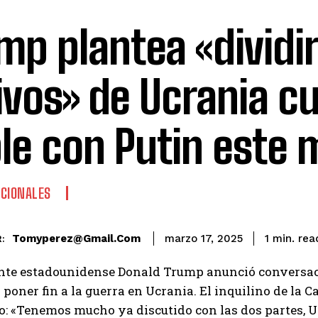
mp plantea «dividir
ivos» de Ucrania c
le con Putin este 
CIONALES
rea
Tomyperez@gmail.com
1
min.
marzo 17, 2025
:
ente estadounidense Donald Trump anunció conversac
 poner fin a la guerra en Ucrania. El inquilino de la C
: «Tenemos mucho ya discutido con las dos partes, U