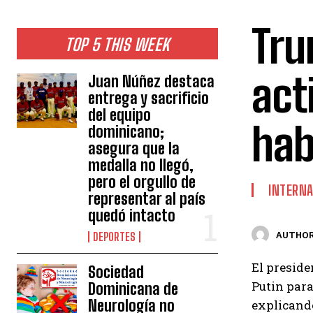
Tru
TOP 5 THIS WEEK
act
Juan Núñez destaca
entrega y sacrificio
del equipo
hab
dominicano;
asegura que la
medalla no llegó,
pero el orgullo de
INTERNA
representar al país
quedó intacto
AUTHOR
DEPORTES
El presid
Sociedad
Putin para
Dominicana de
Neurología no
explicando