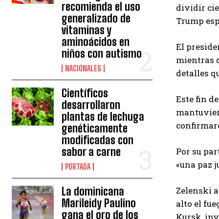
recomienda el uso
dividir ci
generalizado de
Trump espe
vitaminas y
aminoácidos en
El preside
niños con autismo
mientras q
NACIONALES
detalles qu
Científicos
Este fin d
desarrollaron
mantuviero
plantas de lechuga
confirmaro
genéticamente
modificadas con
sabor a carne
Por su par
«una paz j
PORTADA
La dominicana
Zelenski a
Marileidy Paulino
alto el fu
gana el oro de los
Kursk, in