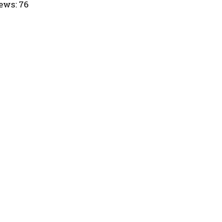
ews:
76