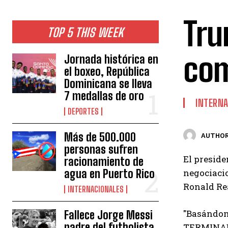
Tru
TOP 5 THIS WEEK
com
Jornada histórica en
el boxeo, República
Dominicana se lleva
7 medallas de oro
INTERNA
DEPORTES
Más de 500.000
AUTHOR
personas sufren
El preside
racionamiento de
agua en Puerto Rico
negociacio
Ronald Rea
INTERNACIONALES
"Basándo
Fallece Jorge Messi
padre del futbolista
TERMINADAS