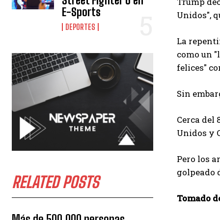
Street Fighter 6 en
Trump decl
E-Sports
Unidos", q
DEPORTES
La repenti
como un "l
felices" c
Sin embarg
Cerca del 
Unidos y 
Pero los a
golpeado 
RELATED POSTS
Tomado de
Más de 500.000 personas