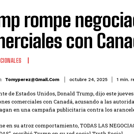
mp rompe negocia
erciales con Can
CIONALES
r
Tomyperez@gmail.com
1
min.
octubre 24, 2025
:
nte de Estados Unidos, Donald Trump, dijo este jueves
nes comerciales con Canadá, acusando a las autoridad
gan en una campaña publicitaria contra los arancel
me en su atroz comportamiento, TODAS LAS NEGO
", escribió Trump en su red social Truth Social.