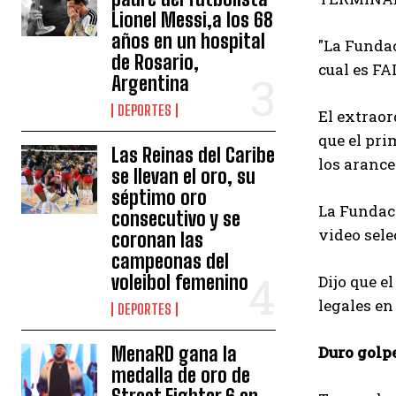
Lionel Messi,a los 68
años en un hospital
"La Funda
de Rosario,
cual es FA
Argentina
DEPORTES
El extraor
que el pri
Las Reinas del Caribe
los arance
se llevan el oro, su
séptimo oro
La Fundaci
consecutivo y se
video sele
coronan las
campeonas del
voleibol femenino
Dijo que e
legales en
DEPORTES
MenaRD gana la
Duro golp
medalla de oro de