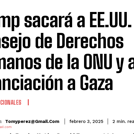
mp sacará a EE.UU.
sejo de Derechos
anos de la ONU y a
anciación a Gaza
CIONALES
re
Tomyperez@gmail.com
2
min.
febrero 3, 2025
: