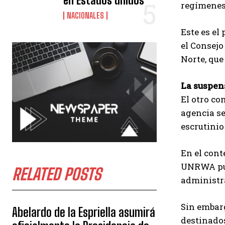
en Estados unidos
regímenes 
NACIONALES
Este es el
el Consejo
Norte, que
La suspen
El otro co
agencia se
escrutinio
En el cont
UNRWA pudi
RELATED POSTS
administr
Sin embarg
Abelardo de la Espriella asumirá
destinados