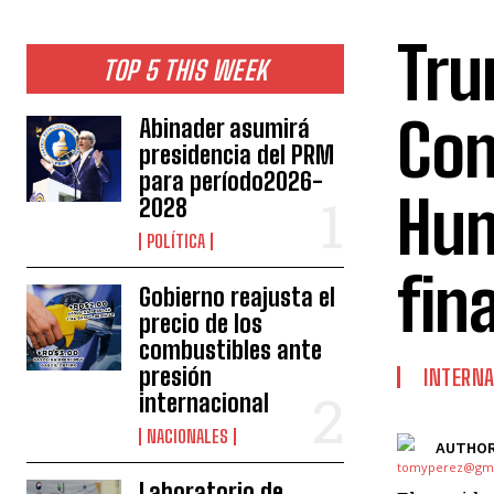
Tru
TOP 5 THIS WEEK
Con
Abinader asumirá
presidencia del PRM
para período2026-
Hum
2028
POLÍTICA
fin
Gobierno reajusta el
precio de los
combustibles ante
presión
INTERNA
internacional
NACIONALES
AUTHOR
Laboratorio de