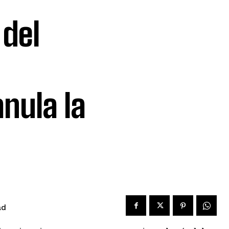
 del
nula la
ad