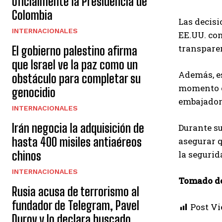
oficialmente la Presidencia de
Colombia
Las decisi
INTERNACIONALES
EE.UU. con
transparen
El gobierno palestino afirma
que Israel ve la paz como un
Además, es
obstáculo para completar su
momento cr
genocidio
embajador
INTERNACIONALES
Irán negocia la adquisición de
Durante su
hasta 400 misiles antiaéreos
asegurar 
chinos
la seguri
INTERNACIONALES
Tomado d
Rusia acusa de terrorismo al
fundador de Telegram, Pavel
Post Vi
Durov y lo declara buscado