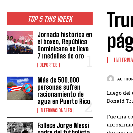
Tru
TOP 5 THIS WEEK
pág
Jornada histórica en
el boxeo, República
Dominicana se lleva
7 medallas de oro
INTERNA
DEPORTES
Más de 500.000
AUTHOR
personas sufren
Luego del 
racionamiento de
agua en Puerto Rico
Donald Tru
INTERNACIONALES
Fue una co
aproximada
Fallece Jorge Messi
padre del futbolista
de ayer co