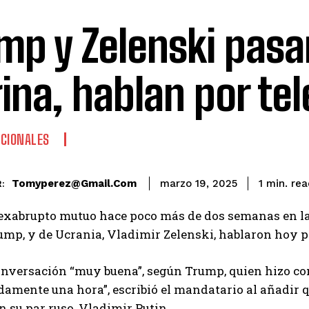
mp y Zelenski pasa
ina, hablan por te
CIONALES
rea
Tomyperez@gmail.com
1
min.
marzo 19, 2025
:
exabrupto mutuo hace poco más de dos semanas en la 
mp, y de Ucrania, Vladimir Zelenski, hablaron hoy po
nversación “muy buena”, según Trump, quien hizo come
mente una hora”, escribió el mandatario al añadir qu
n su par ruso, Vladimir Putin.