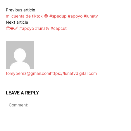
Previous article
mi cuenta de tiktok 😮 #spedup #apoyo #lunatv
Next article
🥹❤️‍🩹 #apoyo #lunatv #capcut
tomyperez@gmail.com
https://lunatvdigital.com
LEAVE A REPLY