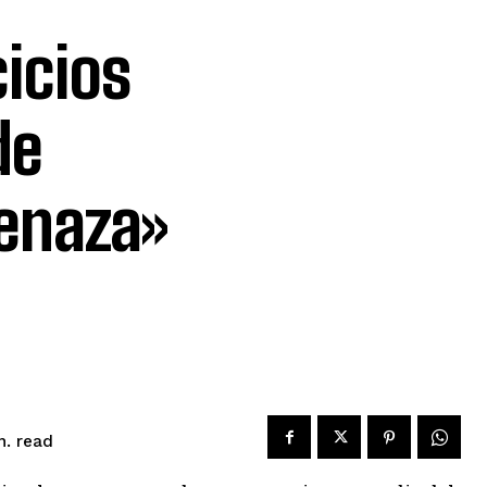
cicios
de
enaza»
read
n.