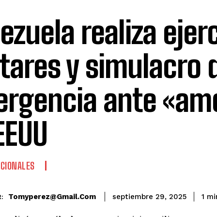
ezuela realiza ejer
itares y simulacro 
rgencia ante «am
EEUU
CIONALES
Tomyperez@gmail.com
1
mi
septiembre 29, 2025
: