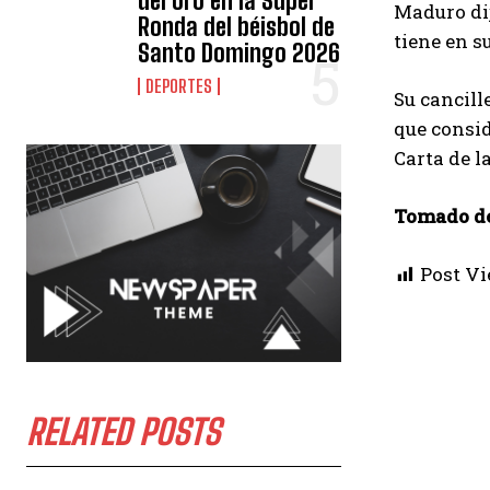
del oro en la Súper
Maduro dij
Ronda del béisbol de
tiene en s
Santo Domingo 2026
DEPORTES
Su cancill
que consid
Carta de l
Tomado d
Post Vi
RELATED POSTS