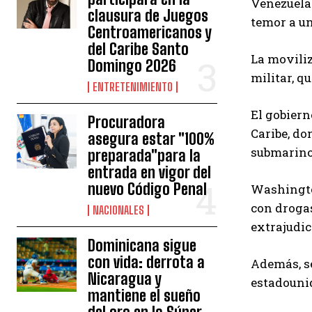
Venezuela 
clausura de Juegos
temor a un
Centroamericanos y
del Caribe Santo
La moviliz
Domingo 2026
militar, q
ENTRETENIMIENTO
El gobiern
Procuradora
Caribe, do
asegura estar "100%
submarino 
preparada"para la
entrada en vigor del
nuevo Código Penal
Washingto
con drogas
NACIONALES
extrajudic
Dominicana sigue
con vida: derrota a
Además, se
Nicaragua y
estadounid
mantiene el sueño