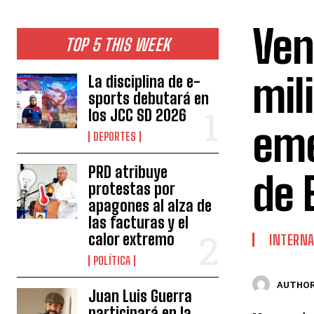
Ven
TOP 5 THIS WEEK
mil
La disciplina de e-
sports debutará en
los JCC SD 2026
eme
DEPORTES
PRD atribuye
de 
protestas por
apagones al alza de
las facturas y el
calor extremo
INTERNA
POLÍTICA
AUTHOR
Juan Luis Guerra
participará en la