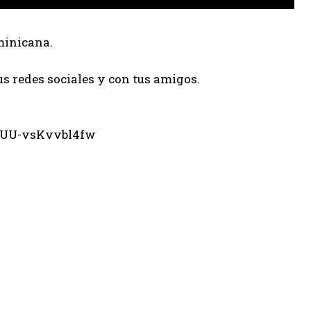
minicana.
us redes sociales y con tus amigos.
eUU-vsKvvbl4fw