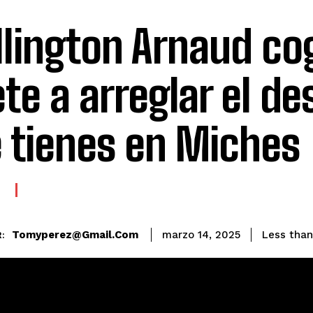
lington Arnaud cog
ete a arreglar el de
 tienes en Miches
E
Tomyperez@gmail.com
Less than
marzo 14, 2025
: