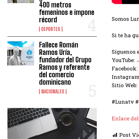
400 metros
femeninos e impone
Somos Luna
récord
DEPORTES
Si te ha g
Fallece Román
Ramos Uría,
Síguenos e
fundador del Grupo
YouTube:
Ramos y referente
Facebook:
del comercio
Instagram
dominicano
Sitio Web:
NACIONALES
#Lunatv #
Enlace del
Post Vi