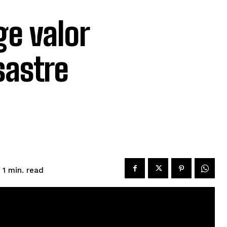
e valor
sastre
read
 1
min.