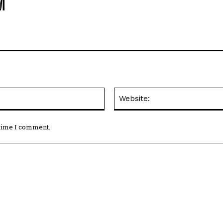
M
Email:*
 time I comment.