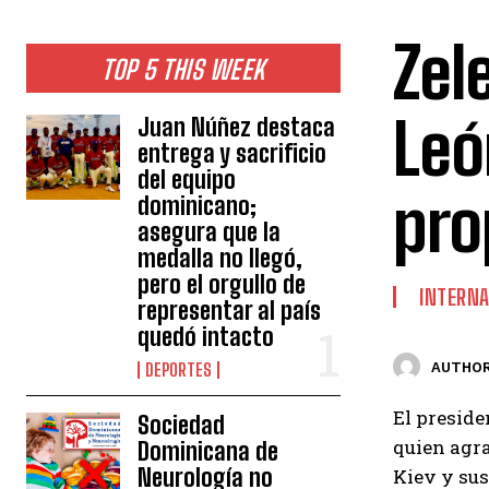
Zel
TOP 5 THIS WEEK
Leó
Juan Núñez destaca
entrega y sacrificio
del equipo
pro
dominicano;
asegura que la
medalla no llegó,
pero el orgullo de
INTERNA
representar al país
quedó intacto
AUTHOR
DEPORTES
El preside
Sociedad
quien agra
Dominicana de
Neurología no
Kiev y sus