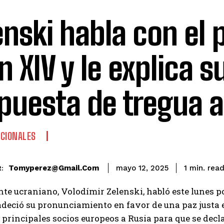
enski habla con el 
n XIV y le explica s
puesta de tregua a
CIONALES
rea
Tomyperez@gmail.com
1
min.
mayo 12, 2025
:
nte ucraniano, Volodímir Zelenski, habló este lunes po
deció su pronunciamiento en favor de una paz justa 
 principales socios europeos a Rusia para que se decla