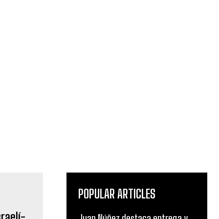
POPULAR ARTICLES
raelí-
Juan Núñez destaca entrega y