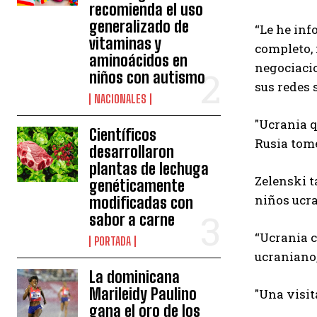
recomienda el uso
generalizado de
“Le he inf
vitaminas y
completo, 
aminoácidos en
negociacio
niños con autismo
sus redes 
NACIONALES
"Ucrania q
Científicos
Rusia tom
desarrollaron
plantas de lechuga
Zelenski t
genéticamente
niños ucra
modificadas con
sabor a carne
“Ucrania c
PORTADA
ucraniano,
La dominicana
Marileidy Paulino
"Una visit
gana el oro de los