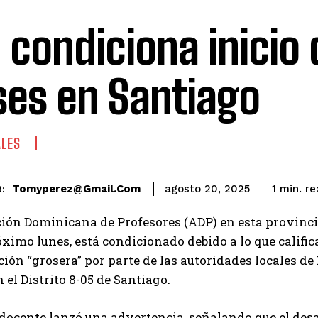
 condiciona inicio 
ses en Santiago
ALES
re
Tomyperez@gmail.com
1
min.
agosto 20, 2025
:
ión Dominicana de Profesores (ADP) en esta provincia 
óximo lunes, está condicionado debido a lo que cali
ión “grosera” por parte de las autoridades locales de
 el Distrito 8-05 de Santiago.
docente lanzó una advertencia, señalando que el des