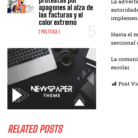
protestas por
La adverte
apagones al alza de
autoridade
las facturas y el
implementa
calor extremo
POLÍTICA
Hasta el m
seccional 
La comunid
escolar.
Post Vi
RELATED POSTS