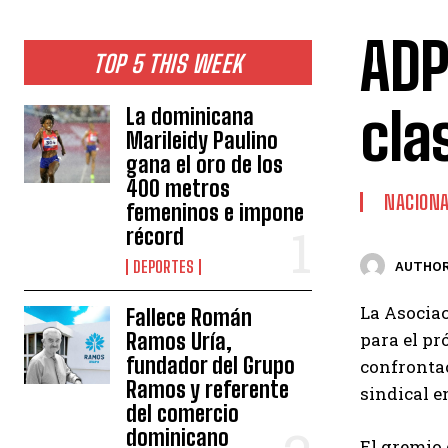
ADP
TOP 5 THIS WEEK
cla
La dominicana
Marileidy Paulino
gana el oro de los
400 metros
NACION
femeninos e impone
récord
DEPORTES
AUTHOR
La Asociac
Fallece Román
Ramos Uría,
para el pr
fundador del Grupo
confrontac
Ramos y referente
sindical en
del comercio
dominicano
El gremio 