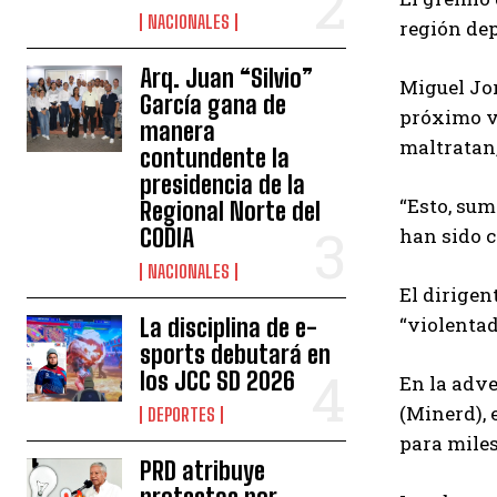
NACIONALES
región dep
Arq. Juan “Silvio”
Miguel Jor
García gana de
próximo vi
manera
maltratan,
contundente la
presidencia de la
“Esto, su
Regional Norte del
CODIA
han sido c
NACIONALES
El dirigen
“violentad
La disciplina de e-
sports debutará en
los JCC SD 2026
En la adve
(Minerd), 
DEPORTES
para miles
PRD atribuye