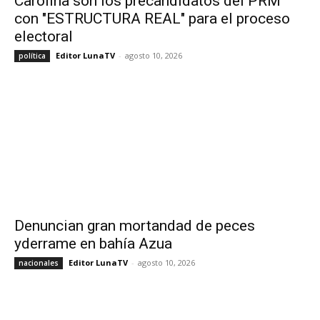
Carolina son los precandidatos del PRM
con "ESTRUCTURA REAL" para el proceso
electoral
Editor LunaTV
-
agosto 10, 2026
política
Denuncian gran mortandad de peces
yderrame en bahía Azua
Editor LunaTV
-
agosto 10, 2026
nacionales