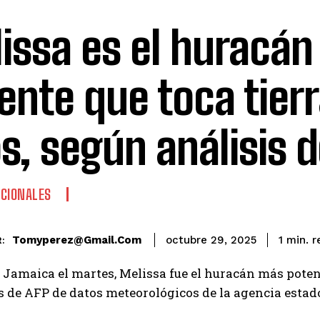
issa es el huracá
ente que toca tier
s, según análisis d
CIONALES
r
Tomyperez@gmail.com
1
min.
octubre 29, 2025
:
 Jamaica el martes, Melissa fue el huracán más poten
s de AFP de datos meteorológicos de la agencia esta