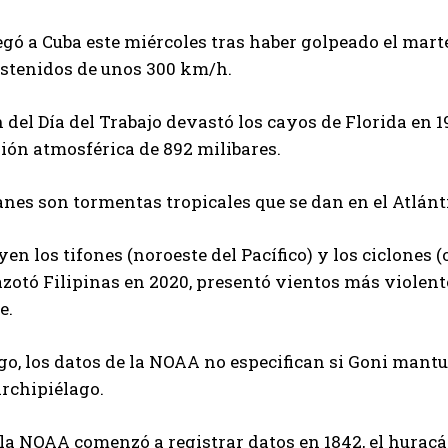
egó a Cuba este miércoles tras haber golpeado el mar
ostenidos de unos 300 km/h.
 del Día del Trabajo devastó los cayos de Florida en 
ión atmosférica de 892 milibares.
nes son tormentas tropicales que se dan en el Atlántic
uyen los tifones (noroeste del Pacífico) y los ciclones 
azotó Filipinas en 2020, presentó vientos más violen
e.
o, los datos de la NOAA no especifican si Goni mant
archipiélago.
la NOAA comenzó a registrar datos en 1842, el huracán