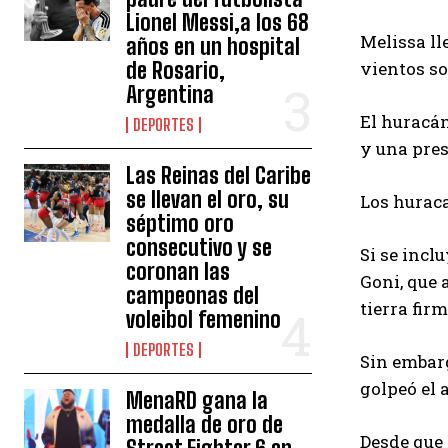
Lionel Messi,a los 68
Melissa ll
años en un hospital
de Rosario,
vientos s
Argentina
El huracán
DEPORTES
y una pres
Las Reinas del Caribe
se llevan el oro, su
Los huraca
séptimo oro
consecutivo y se
Si se incl
coronan las
Goni, que 
campeonas del
tierra firm
voleibol femenino
DEPORTES
Sin embarg
golpeó el 
MenaRD gana la
medalla de oro de
Desde que 