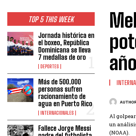
Mel
TOP 5 THIS WEEK
pot
Jornada histórica en
el boxeo, República
Dominicana se lleva
año
7 medallas de oro
DEPORTES
Más de 500.000
INTERNA
personas sufren
racionamiento de
agua en Puerto Rico
AUTHOR
INTERNACIONALES
Al golpear
un análisi
Fallece Jorge Messi
(NOAA).
padre del futbolista