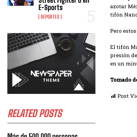
Street Fighter 6 en
azotar Méx
E-Sports
tifón Nanc
DEPORTES
Pero estos
El tifón M
presión de
en un min
Tomado d
Post Vi
RELATED POSTS
Más de 500.000 personas