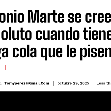
onio Marte se cre
oluto cuando tien
ga cola que le pise
E
Tomyperez@gmail.com
Less th
octubre 29, 2025
: