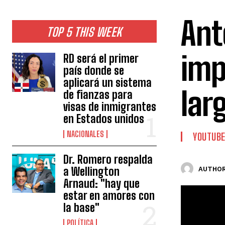
Ant
TOP 5 THIS WEEK
imp
RD será el primer
país donde se
aplicará un sistema
lar
de fianzas para
visas de inmigrantes
en Estados unidos
NACIONALES
YOUTUB
Dr. Romero respalda
a Wellington
AUTHOR
Arnaud: "hay que
estar en amores con
la base"
POLÍTICA