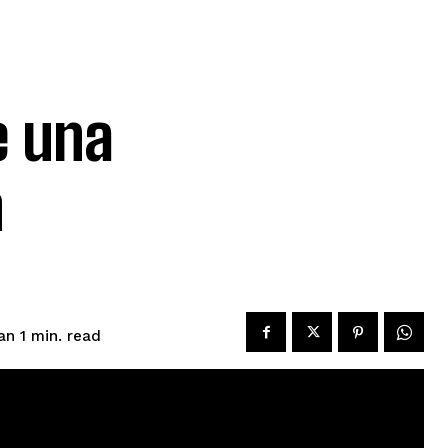
e
e una
n
read
an 1
min.