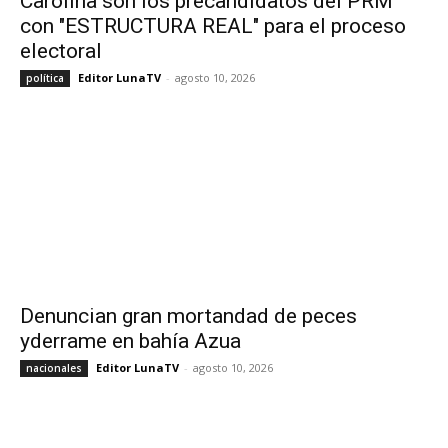
Carolina son los precandidatos del PRM
con "ESTRUCTURA REAL" para el proceso
electoral
Editor LunaTV
-
agosto 10, 2026
política
Denuncian gran mortandad de peces
yderrame en bahía Azua
Editor LunaTV
-
agosto 10, 2026
nacionales