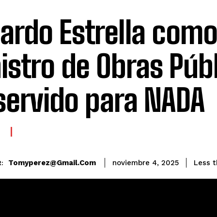
ardo Estrella com
istro de Obras Púb
servido para NADA
E
Tomyperez@gmail.com
Less t
noviembre 4, 2025
: