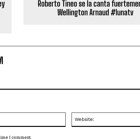
ey
Roberto Tineo se la canta fuerteme
a
Wellington Arnaud #lunatv
M
Email:*
 time I comment.