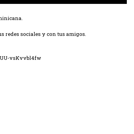
minicana.
us redes sociales y con tus amigos.
eUU-vsKvvbl4fw