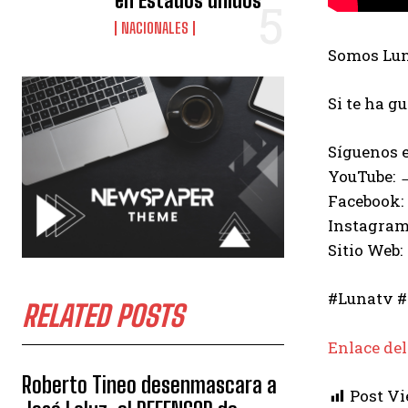
en Estados unidos
NACIONALES
Somos Luna
Si te ha g
Síguenos e
YouTube:
Facebook:
Instagram
Sitio Web:
#Lunatv #
RELATED POSTS
Enlace del
Roberto Tineo desenmascara a
Post Vi