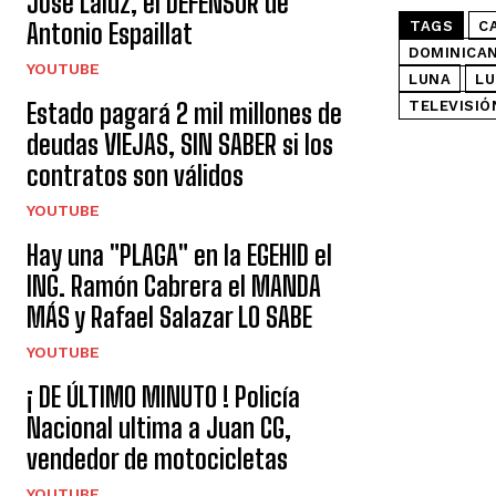
José Laluz, el DEFENSOR de
Antonio Espaillat
TAGS
C
DOMINICA
YOUTUBE
LUNA
LU
Estado pagará 2 mil millones de
TELEVISIÓ
deudas VIEJAS, SIN SABER si los
contratos son válidos
YOUTUBE
Hay una "PLAGA" en la EGEHID el
ING. Ramón Cabrera el MANDA
MÁS y Rafael Salazar LO SABE
YOUTUBE
¡ DE ÚLTIMO MINUTO ! Policía
Nacional ultima a Juan CG,
vendedor de motocicletas
YOUTUBE