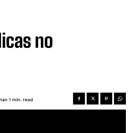
o
licas no
read
han 1
min.