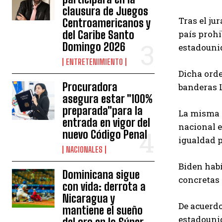
clausura de Juegos
Tras el ju
Centroamericanos y
del Caribe Santo
país prohi
Domingo 2026
estadouni
ENTRETENIMIENTO
Dicha orde
Procuradora
banderas 
asegura estar "100%
preparada"para la
La misma s
entrada en vigor del
nacional 
nuevo Código Penal
igualdad 
NACIONALES
Biden habí
Dominicana sigue
concretas
con vida: derrota a
Nicaragua y
De acuerdo
mantiene el sueño
estadounid