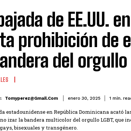
ajada de EE.UU. en
ta prohibición de e
bandera del orgullo
ALES
rea
Tomyperez@gmail.com
1
min.
enero 30, 2025
:
da estadounidense en República Dominicana acató la
no izar la bandera multicolor del orgullo LGBT, que i
 gays, bisexuales y transgénero.