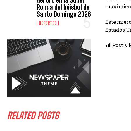
del oro en la Súper
movimient
Ronda del béisbol de
Santo Domingo 2026
Este miérc
DEPORTES
Estados Un
Post Vi
RELATED POSTS