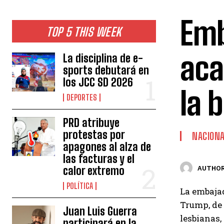
Emb
TOP 5 THIS WEEK
aca
La disciplina de e-
sports debutará en
los JCC SD 2026
la 
DEPORTES
PRD atribuye
protestas por
NACION
apagones al alza de
las facturas y el
calor extremo
AUTHOR
POLÍTICA
La embaja
Trump, de 
Juan Luis Guerra
lesbianas,
participará en la