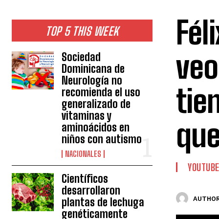
Fél
TOP 5 THIS WEEK
veo
Sociedad
Dominicana de
Neurología no
tie
recomienda el uso
generalizado de
vitaminas y
que
aminoácidos en
niños con autismo
NACIONALES
YOUTUB
Científicos
desarrollaron
AUTHOR
plantas de lechuga
genéticamente