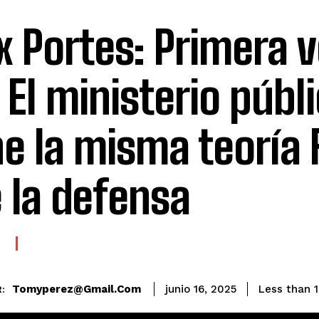
ix Portes: Primera 
 El ministerio públ
ne la misma teoría 
 la defensa
E
Tomyperez@gmail.com
Less than 1
junio 16, 2025
: