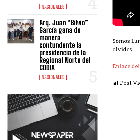
NACIONALES
Arq. Juan “Silvio”
García gana de
manera
Somos Luna
contundente la
olvides …
presidencia de la
Regional Norte del
Enlace del
CODIA
NACIONALES
Post Vi