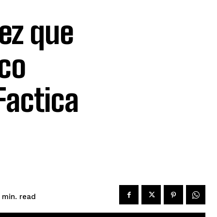
vez que
ico
Factica
read
min.