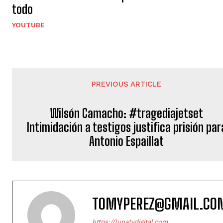
todo
YOUTUBE
PREVIOUS ARTICLE
Wilsón Camacho: #tragediajetset
Intimidación a testigos justifica prisión par
Antonio Espaillat
TOMYPEREZ@GMAIL.CO
https://lunatvdigital.com