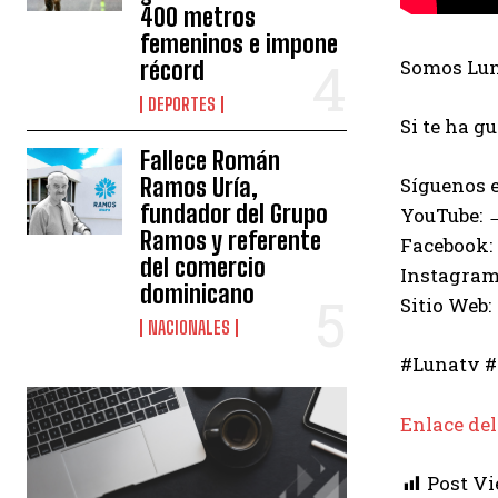
400 metros
femeninos e impone
Somos Luna
récord
DEPORTES
Si te ha g
Fallece Román
Ramos Uría,
Síguenos e
fundador del Grupo
YouTube:
Ramos y referente
Facebook:
del comercio
Instagram
dominicano
Sitio Web:
NACIONALES
#Lunatv #
Enlace del
Post Vi