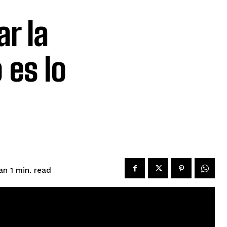
r la
 es lo
read
an 1
min.