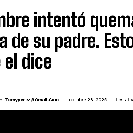
bre intentó quema
a de su padre. Esto
 el dice
E
Tomyperez@gmail.com
Less th
octubre 28, 2025
: