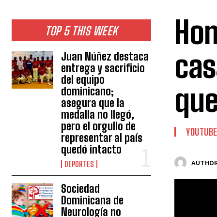
Hom
TOP 5 THIS WEEK
cas
Juan Núñez destaca
entrega y sacrificio
del equipo
que
dominicano;
asegura que la
medalla no llegó,
pero el orgullo de
YOUTUB
representar al país
quedó intacto
AUTHOR
DEPORTES
Sociedad
Dominicana de
Neurología no