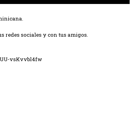
minicana.
us redes sociales y con tus amigos.
eUU-vsKvvbl4fw