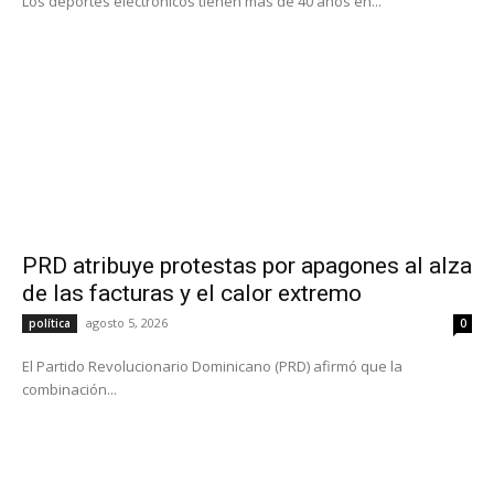
Los deportes electrónicos tienen más de 40 años en...
PRD atribuye protestas por apagones al alza
de las facturas y el calor extremo
agosto 5, 2026
política
0
El Partido Revolucionario Dominicano (PRD) afirmó que la
combinación...