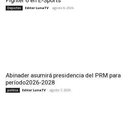
Fighter 6 en E-Sports
Editor LunaTV
-
agosto 8, 2026
Deportes
Abinader asumirá presidencia del PRM para
período2026-2028
Editor LunaTV
-
agosto 7, 2026
política