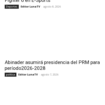
Fighter 6 en E-Sports
Editor LunaTV
-
agosto 8, 2026
Deportes
Abinader asumirá presidencia del PRM para
período2026-2028
Editor LunaTV
-
agosto 7, 2026
política