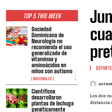
Jun
TOP 5 THIS WEEK
cua
Sociedad
Dominicana de
Neurología no
pre
recomienda el uso
generalizado de
vitaminas y
aminoácidos en
DEPORT
niños con autismo
NACIONALES
AUTHOR
Científicos
Los dos c
desarrollaron
distancia
plantas de lechuga
genéticamente