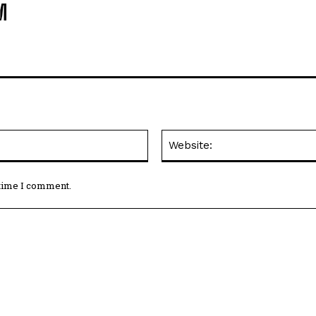
M
Email:*
 time I comment.