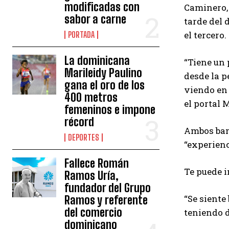
modificadas con
Caminero, 
sabor a carne
tarde del 
el tercero.
PORTADA
La dominicana
“Tiene un 
Marileidy Paulino
desde la p
gana el oro de los
viendo en 
400 metros
el portal 
femeninos e impone
récord
Ambos bamb
DEPORTES
“experienc
Fallece Román
Te puede i
Ramos Uría,
fundador del Grupo
“Se siente
Ramos y referente
del comercio
teniendo d
dominicano