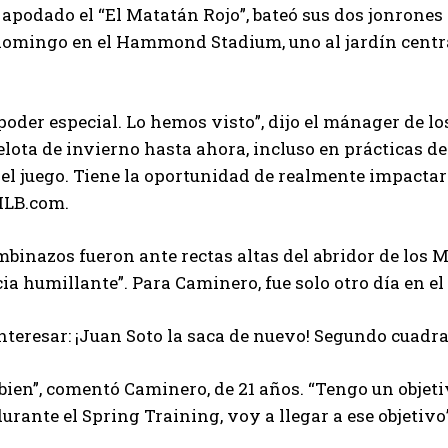
apodado el “El Matatán Rojo”, bateó sus dos jonrones 
domingo en el Hammond Stadium, uno al jardín central
poder especial. Lo hemos visto”, dijo el mánager de l
elota de invierno hasta ahora, incluso en prácticas de
el juego. Tiene la oportunidad de realmente impactar 
MLB.com.
inazos fueron ante rectas altas del abridor de los Me
ia humillante”. Para Caminero, fue solo otro día en el 
nteresar: ¡Juan Soto la saca de nuevo! Segundo cuad
 bien”, comentó Caminero, de 21 años. “Tengo un objet
urante el Spring Training, voy a llegar a ese objetivo