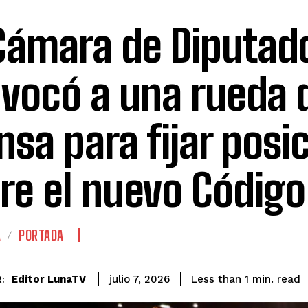
Cámara de Diputad
vocó a una rueda 
nsa para fijar posi
re el nuevo Código
A
PORTADA
read
Editor LunaTV
Less than 1
min.
julio 7, 2026
: