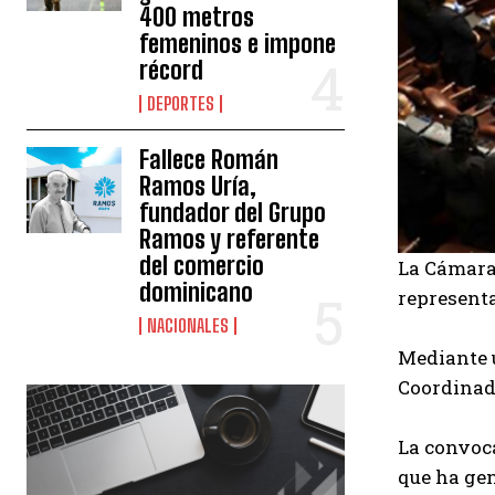
400 metros
femeninos e impone
récord
DEPORTES
Fallece Román
Ramos Uría,
fundador del Grupo
Ramos y referente
del comercio
La Cámara 
dominicano
representa
NACIONALES
Mediante 
Coordinado
La convoca
que ha gen