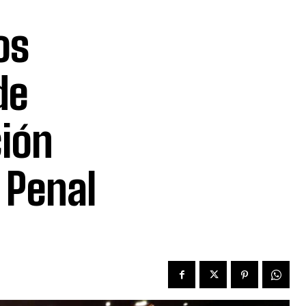
os
de
ción
 Penal