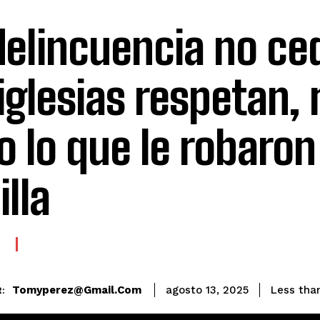
delincuencia no ced
 iglesias respetan,
o lo que le robaron
illa
E
Tomyperez@gmail.com
Less than
agosto 13, 2025
: