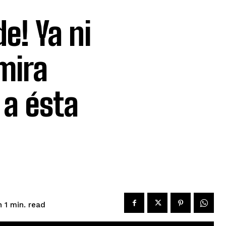
e! Ya ni
 mira
 a ésta
read
 1
min.