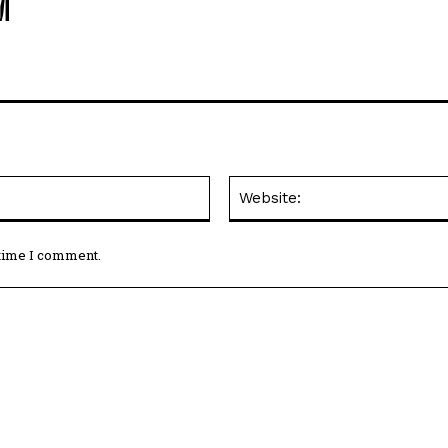
M
Email:*
 time I comment.