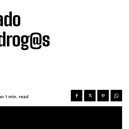
ado
 drog@s
read
an 1
min.