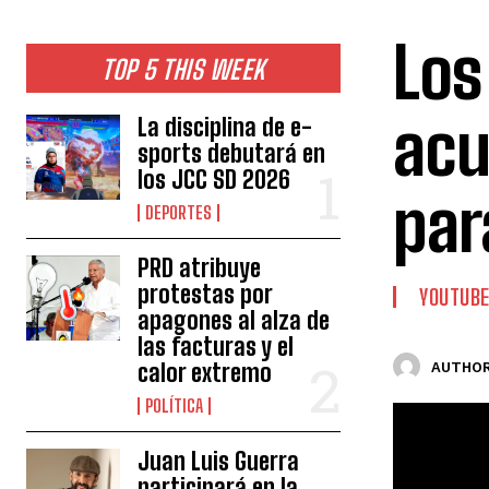
Los
TOP 5 THIS WEEK
acu
La disciplina de e-
sports debutará en
los JCC SD 2026
par
DEPORTES
PRD atribuye
protestas por
YOUTUB
apagones al alza de
las facturas y el
calor extremo
AUTHOR
POLÍTICA
Juan Luis Guerra
participará en la