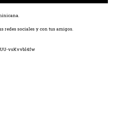
minicana.
us redes sociales y con tus amigos.
eUU-vsKvvbl4fw