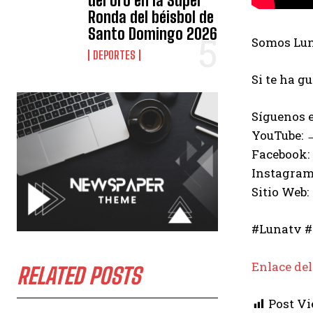
del oro en la Súper
Ronda del béisbol de
Santo Domingo 2026
Somos Luna
DEPORTES
Si te ha g
Síguenos e
YouTube:
Facebook:
Instagram
Sitio Web:
#Lunatv #
Enlace del
RELATED POSTS
Post Vi