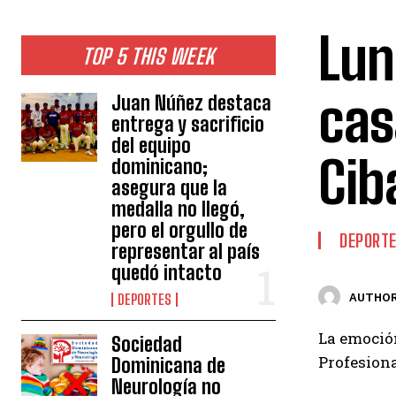
Lun
TOP 5 THIS WEEK
cas
Juan Núñez destaca
entrega y sacrificio
del equipo
Cib
dominicano;
asegura que la
medalla no llegó,
pero el orgullo de
DEPORT
representar al país
quedó intacto
AUTHOR
DEPORTES
La emoción
Sociedad
Profesiona
Dominicana de
Neurología no