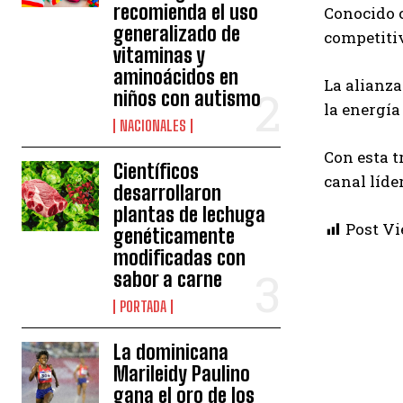
recomienda el uso
Conocido c
generalizado de
competitiv
vitaminas y
aminoácidos en
La alianza
niños con autismo
la energía
NACIONALES
Con esta t
Científicos
canal líde
desarrollaron
plantas de lechuga
Post Vi
genéticamente
modificadas con
sabor a carne
PORTADA
La dominicana
Marileidy Paulino
gana el oro de los