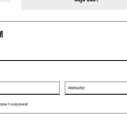
M
Email:*
 time I comment.